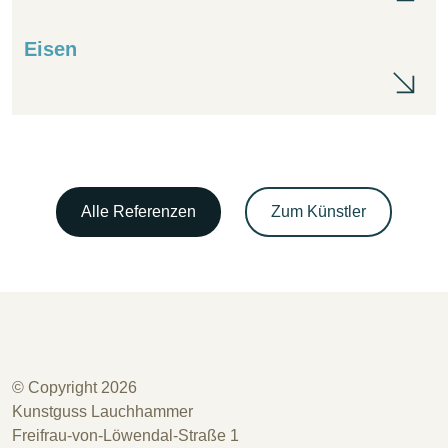
Eisen
Eis
Alle Referenzen
Zum Künstler
© Copyright 2026
Kunstguss Lauchhammer
Freifrau-von-Löwendal-Straße 1