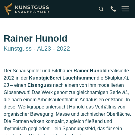
Suche
tel:0049357
Naviga
Rainer Hunold
Kunstguss - AL23 - 2022
Der Schauspieler und Bildhauer
Rainer Hunold
realisierte
2022 in der
Kunstgießerei Lauchhammer
die Skulptur
AL
23
– einen
Eisenguss
nach einem von ihm modellierten
Gipsentwurf. Das Werk gehört zur gleichnamigen Serie
AL
,
die nach einem Arbeitsaufenthalt in Andalusien entstand. In
dieser Werkgruppe untersucht Hunold das Verhältnis von
organischer Bewegung, Masse und technischer Oberfläche.
Die Formen wirken kompakt, zugleich fließend und
rhythmisch gegliedert – ein Spannungsfeld, das für sein