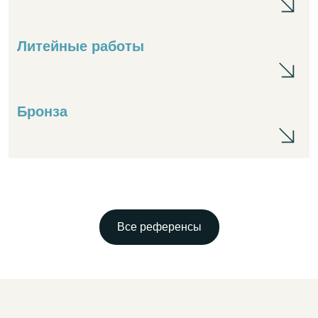
Литейные работы
Ли
Бронза
Бр
Все референсы