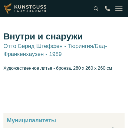
Suche
tel:0049357
Naviga
Внутри и снаружи
Отто Бернд Штеффен - Тюрингия/Бад-
Франкенхаузен - 1989
Художественное литье - бронза, 280 x 260 x 260 см
Муниципалитеты
Му