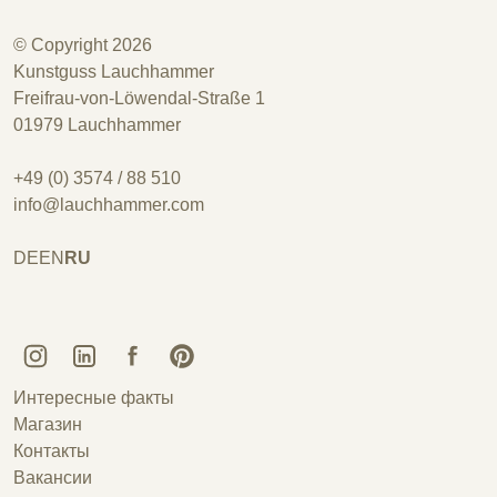
© Copyright 2026
Kunstguss Lauchhammer
Freifrau-von-Löwendal-Straße 1
01979 Lauchhammer
+49 (0) 3574 / 88 510
info@lauchhammer.com
DE
EN
RU
Kunstguss Lauchhammer @ Instagram
Kunstguss Lauchhammer @ LinkedIn
Kunstguss Lauchhammer @ Facebook
Kunstguss Lauchhammer @ Pinterest
Интересные факты
Магазин
Контакты
Вакансии