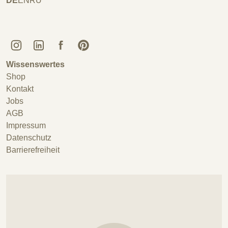
DE
EN
RU
Kunstguss Lauchhammer @ Instagram
Kunstguss Lauchhammer @ LinkedIn
Kunstguss Lauchhammer @ Facebook
Kunstguss Lauchhammer @ Pinterest
Wissenswertes
Shop
Kontakt
Jobs
AGB
Impressum
Datenschutz
Barrierefreiheit