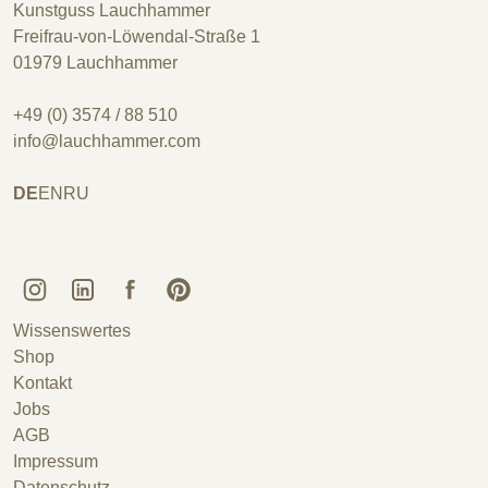
Kunstguss Lauchhammer
Freifrau-von-Löwendal-Straße 1
01979 Lauchhammer
+49 (0) 3574 / 88 510
info@lauchhammer.com
DE
EN
RU
Kunstguss Lauchhammer @ Instagram
Kunstguss Lauchhammer @ LinkedIn
Kunstguss Lauchhammer @ Facebook
Kunstguss Lauchhammer @ Pinterest
Wissenswertes
Shop
Kontakt
Jobs
AGB
Impressum
Datenschutz