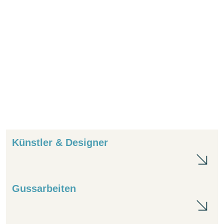
Künstler & Designer
Kün
Gussarbeiten
Gus