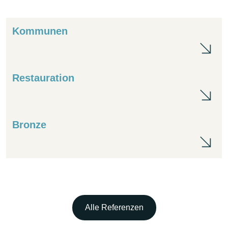
Kommunen
Ko
Restauration
Res
Bronze
Br
Alle Referenzen