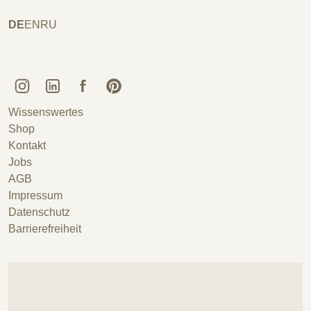
DE
EN
RU
Kunstguss Lauchhammer @ Instagram
Kunstguss Lauchhammer @ LinkedIn
Kunstguss Lauchhammer @ Facebook
Kunstguss Lauchhammer @ Pinterest
Wissenswertes
Shop
Kontakt
Jobs
AGB
Impressum
Datenschutz
Barrierefreiheit